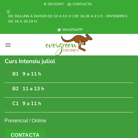
Skip
ON SOM?
CONTACTA
to
DE DILLUNS A DIJOUS DE 10 A 13 H I DE 16.30 A 21 H - DIVENDRES
content
DE 16 A 20.30 H.
WHATSAPP
Curs Intensiu juliol
B1 9 a 11 h
B2 11 a 13 h
C1 9 a 11 h
Presencial / Online
CONTACTA