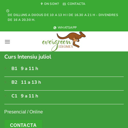
Skip
ON SOM?
CONTACTA
to
DE DILLUNS A DIJOUS DE 10 A 13 H I DE 16.30 A 21 H - DIVENDRES
content
DE 16 A 20.30 H.
WHATSAPP
Curs Intensiu juliol
B1 9 a 11 h
B2 11 a 13 h
C1 9 a 11 h
Presencial / Online
CONTACTA