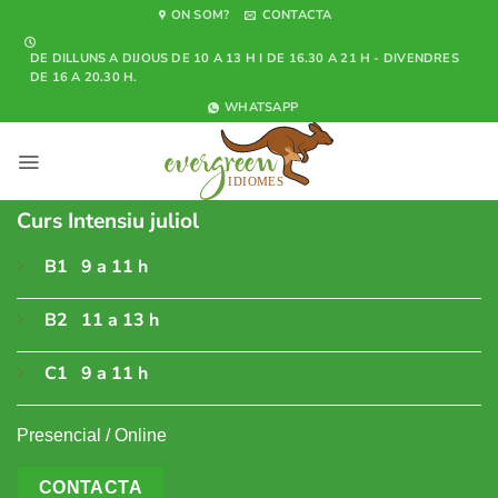
Skip
ON SOM?
CONTACTA
to
DE DILLUNS A DIJOUS DE 10 A 13 H I DE 16.30 A 21 H - DIVENDRES
content
DE 16 A 20.30 H.
WHATSAPP
Curs Intensiu juliol
B1 9 a 11 h
B2 11 a 13 h
C1 9 a 11 h
Presencial / Online
CONTACTA