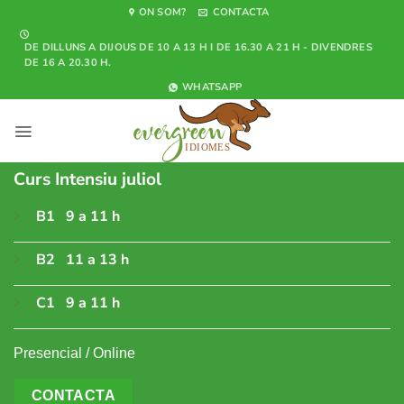
Skip
ON SOM?
CONTACTA
to
DE DILLUNS A DIJOUS DE 10 A 13 H I DE 16.30 A 21 H - DIVENDRES
content
DE 16 A 20.30 H.
WHATSAPP
Curs Intensiu juliol
B1 9 a 11 h
B2 11 a 13 h
C1 9 a 11 h
Presencial / Online
CONTACTA